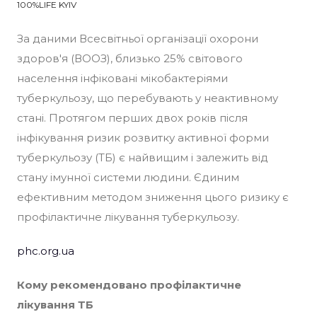
100%LIFE KYIV
За даними Всесвітньої організації охорони
здоров'я (ВООЗ), близько 25% світового
населення інфіковані мікобактеріями
туберкульозу, що перебувають у неактивному
стані. Протягом перших двох років після
інфікування ризик розвитку активної форми
туберкульозу (ТБ) є найвищим і залежить від
стану імунної системи людини. Єдиним
ефективним методом зниження цього ризику є
профілактичне лікування туберкульозу.
phc.org.ua
Кому рекомендовано профілактичне
лікування ТБ