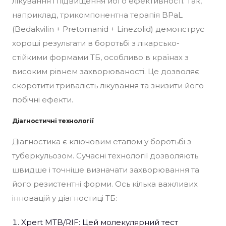
лікування і підвищення його ефективності. Так,
наприклад, трикомпонентна терапія BPaL
(Bedakvilin + Pretomanid + Linezolid) демонструє
хороші результати в боротьбі з лікарсько-
стійкими формами ТБ, особливо в країнах з
високим рівнем захворюваності. Це дозволяє
скоротити тривалість лікування та знизити його
побічні ефекти.
Діагностичні технології
Діагностика є ключовим етапом у боротьбі з
туберкульозом. Сучасні технології дозволяють
швидше і точніше визначати захворювання та
його резистентні форми. Ось кілька важливих
інновацій у діагностиці ТБ:
Xpert MTB/RIF: Цей молекулярний тест