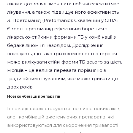
ліками дозволяє зменшити побічні ефекти і час
лікування, а також підвищує його ефективність.
Претоманід (Pretomanid): Схвалений у США і
Європі, претоманід ефективно бореться з
лікарсько-стійкими формами ТБ у комбінації з
бедаквіліном і лінезолідом. Дослідження
показують, що така трьохкомпонентна терапія
може вилікувати стійкі форми ТБ всього за шість
місяців – це велика перевага порівняно з
традиційним лікуванням, яке може тривати до
двох років.
Нові комбінації препаратів
Інновації також стосуються не лише нових ліків,
але і комбінацій вже існуючих препаратів, які
використовуються для скорочення тривалості