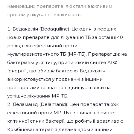
найновіших препаратів, які стали важливим
кроком у лікуванні, включають:
Бедаквілін (Bedaquiline): Це один із перших
нових препаратів для лікування ТБ за останні 40
років, і він ефективний проти
мультирезистентного ТБ (МР-ТБ). Препарат діє на
бактеріальну клітину, припиняючи синтез АТФ
(енергії), що вбиває бактерію. Бедаквілін
використовується у поєднанні з іншими
препаратами та значно підвищує шанси на
успішне лікування МР-ТБ.
Деламанід (Delamanid): Цей препарат також
ефективний проти МР-ТБ і впливає на синтез
клітинної стінки бактерії, що робить її вразливою.
Комбінована терапія деламанідом з іншими