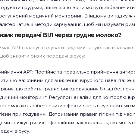
 годувати грудьми, лише якщо вони можуть забезпечит
і регулярний медичний моніторинг. В іншому випадку жі
альтернативні методи харчування, щоб мінімізувати риз
ризик передачі ВІЛ через грудне молоко?
має АРТ і планує годувати грудьми, існують кілька важ
щоб знизити ризик передачі вірусу:
иймання АРТ: Постійне та правильне приймання антир
ритично важливим для зниження вірусного навантажен
рівня, що робить грудне вигодовування більш безпечн
дичний моніторинг: Регулярні аналізи для контролю ві
опомагають забезпечити ефективність лікування і мінім
гієни при годуванні: Дотримання правил гігієни під час
дьми знижує ризик інфекційних захворювань, що можут
едачі вірусу.