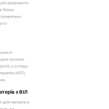
 для здорового
ає більш
к правильно
ного
ним із
удне молоко
роте, з огляду
ерапію (АРТ),
на.
терів з ВІЛ
 для матерів із
тупу до