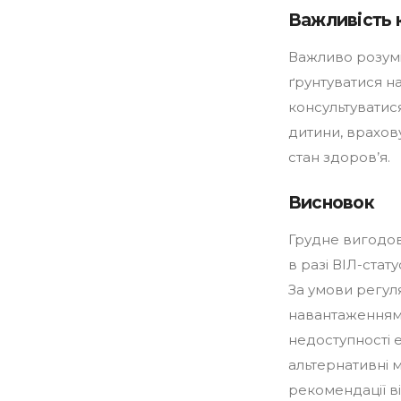
Важливість 
Важливо розумі
ґрунтуватися н
консультуватис
дитини, врахов
стан здоров’я.
Висновок
Грудне вигодо
в разі ВІЛ-стат
За умови регул
навантаженням,
недоступності
альтернативні 
рекомендації ві