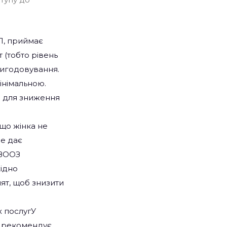
ІЛ, приймає
 (тобто рівень
вигодовування.
інімальною.
 для зниження
кщо жінка не
не дає
 ВООЗ
ідно
ят, щоб знизити
х послугУ
З рекомендує