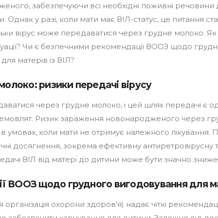
еного, забезпечуючи всі необхідні поживні речовини
. Однак у разі, коли мати має ВІЛ-статус, це питання ст
льки вірус може передаватися через грудне молоко. Я
ситуації? Чи є безпечними рекомендації ВООЗ щодо груд
для матерів із ВІЛ?
 молоко: ризики передачі вірусу
аватися через грудне молоко, і цей шлях передачі є од
немовлят. Ризик зараження новонародженого через гр
 в умовах, коли мати не отримує належного лікування. П
ичні досягнення, зокрема ефективну антиретровірусну т
едачі ВІЛ від матері до дитини може бути значно зниже
ї ВООЗ щодо грудного вигодовування для ма
 організація охорони здоров'я) надає чіткі рекомендації
ще забезпечити харчування для дитини. Залежно від дос