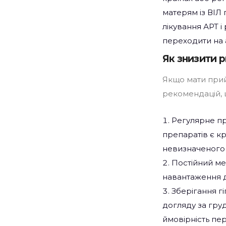
матерям із ВІЛ
лікування АРТ 
переходити на 
Як знизити 
Якщо мати прий
рекомендацій, 
Регулярне пр
препаратів є к
невизначеного 
Постійний ме
навантаження д
Зберігання гі
догляду за гру
ймовірність пер