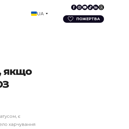
UA
ПОЖЕРТВА
, якщо
ОЗ
атусом, є
ело харчування