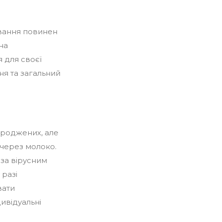
ування повинен
на
 для своєї
ня та загальний
роджених, але
 через молоко.
 за вірусним
разі
вати
ивідуальні