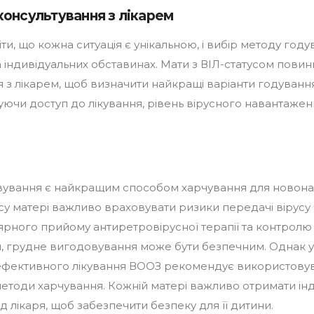
консультування з лікарем
ти, що кожна ситуація є унікальною, і вибір методу год
а індивідуальних обставинах. Мати з ВІЛ-статусом повин
я з лікарем, щоб визначити найкращі варіанти годування
уючи доступ до лікування, рівень вірусного навантажен
вування є найкращим способом харчування для новона
усу матері важливо враховувати ризики передачі вірусу
ярного прийому антиретровірусної терапії та контролю
 грудне вигодовування може бути безпечним. Однак у 
 ефективного лікування ВООЗ рекомендує використову
методи харчування. Кожній матері важливо отримати інд
д лікаря, щоб забезпечити безпеку для її дитини.