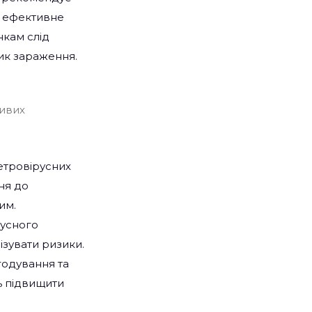
и ефективне
нкам слід
ик зараження.
ливих
етровірусних
ня до
им.
русного
ізувати ризики.
 годування та
ь підвищити