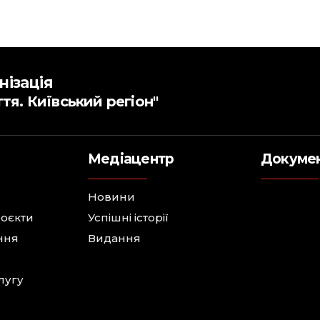
нізація
ття. Київський регіон"
Медіацентр
Докуме
Новини
роєкти
Успішні історії
ння
Видання
лугу