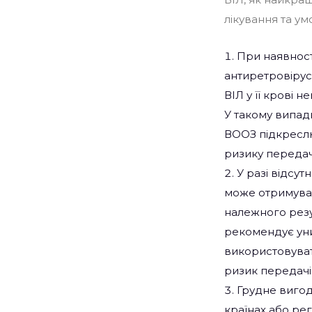
лікування та ум
При наявност
антиретровірус
ВІЛ у її крові
У такому випад
ВООЗ підкресл
ризику передачі
У разі відсу
може отримуват
належного резу
рекомендує уни
використовуват
ризик передачі
Грудне вигод
країнах або ре