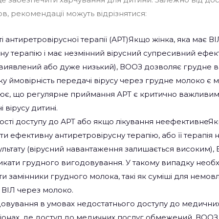
ов, рекомендації можуть відрізнятися:
і антиретровірусної терапії (АРТ)Якщо жінка, яка має В
ну терапію і має незмінний вірусний супресивний ефект
 невиявлений або дуже низький), ВООЗ дозволяє грудне 
ку ймовірність передачі вірусу через грудне молоко є м
ює, що регулярне приймання АРТ є критично важливим
 вірусу дитині.
тності доступу до АРТ або якщо лікування неефективнеЯ
и ефективну антиретровірусну терапію, або її терапія 
льтату (вірусний навантаження залишається високим),
кати грудного вигодовування. У такому випадку необх
и замінники грудного молока, такі як суміші для немовл
 ВІЛ через молоко.
овування в умовах недостатнього доступу до медични
гіонах, де доступ до медичних послуг обмежений, ВОО