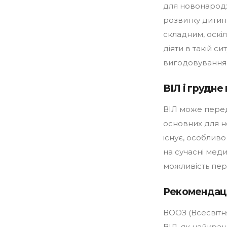
для новонародж
розвитку дитини
складним, оскі
діяти в такій 
вигодовування 
ВІЛ і грудне
ВІЛ може перед
основних для 
існує, особливо
на сучасні мед
можливість пер
Рекомендаці
ВООЗ (Всесвітня
ВІЛ, як найкра