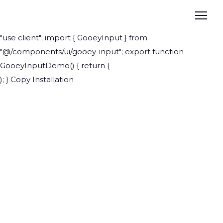
"use client"; import { GooeyInput } from
"@/components/ui/gooey-input"; export function
GooeyInputDemo() { return (
); } Copy Installation
БЛАГОДІЙНА
ОРГАНІЗАЦІЯ
"100 ВІДСОТКІВ
ЖИТТЯ.
"100% життя. Київський
регіон" — благодійна