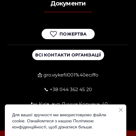
Документи
ПОЖЕРТВА
ВСІ КОНТАКТИ ОРГАНІЗАЦІЇ
📩 gro.viykefil001%40eciffo
📞 +38 044 362 45 20
📍м. Київ, вул. Януша Корчака, 40
Для вашої зручності ми використовуємо файли
cookie. Ознайомтеся з нашою Політикою
конфіденційності, щоб дізнатися більше.