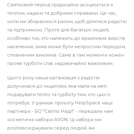
Святковий період традиційно асоціюється з
теплом, надією та добрими справами. Це час,
коли ми збираємося разом, щоб ділитися радістю
та підтримкою. Проте для багатьох людей,
особливо тих, хто належить до вразливих верств
населення, зима може бути непростим періодом,
сповненим викликів. Саме в такі моменти кожен
прояв турботи стає надзвичайно важливим.
Цього року наша організація з радістю
долучилася до ініціативи, яка мала на меті
подарувати тепло та турботу тим, хто цього
потребує. У рамках проєкту HelpSpace наші
партнери - БО "Світло Надії" - передали нам
косметичні набори AVON. Ці набори ми
розповсюджували серед людей, які