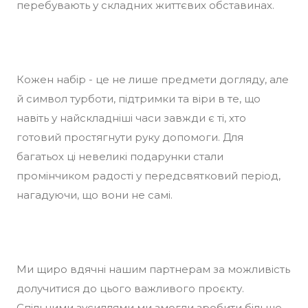
перебувають у складних життєвих обставинах.
Кожен набір - це не лише предмети догляду, але
й символ турботи, підтримки та віри в те, що
навіть у найскладніші часи завжди є ті, хто
готовий простягнути руку допомоги. Для
багатьох ці невеликі подарунки стали
промінчиком радості у передсвятковий період,
нагадуючи, що вони не самі.
Ми щиро вдячні нашим партнерам за можливість
долучитися до цього важливого проєкту.
Спільними зусиллями ми змогли зробити більше,