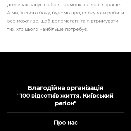
домівках панує любов, гармонія та віра в краще.
А ми, зі свого боку, будемо продовжувати робити
все можливе, щоб допомагати та підтримувати
тих, хто цього найбільше потребує.
Благодійна організація
"100 відсотків життя. Київський
регіон"
Про нас