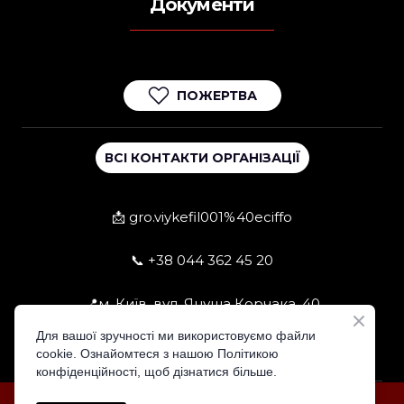
Документи
ПОЖЕРТВА
ВСІ КОНТАКТИ ОРГАНІЗАЦІЇ
📩 gro.viykefil001%40eciffo
📞 +38 044 362 45 20
📍м. Київ, вул. Януша Корчака, 40
Для вашої зручності ми використовуємо файли
cookie. Ознайомтеся з нашою Політикою
конфіденційності, щоб дізнатися більше.
Розроблено PR відділом 100%LIFE KYIV