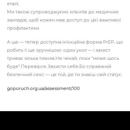
етапі.
Ми також супроводжуємо клієнтів до медичних
закладів, щоб кожен мав доступ до цієї важливої
профілактики.
А ще — тепер доступна ін’єкційна форма PrEP, що
робить її ще зручнішою: один укол — і захист
триває кілька тижнів.Не чекай, поки “може щось
буде”.Перевірся. Захисти себе.Бо справжній
безпечний секс — це той, де ти знаєш свій статус.
goporuch.org.ua/assessment/100