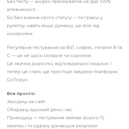
Без тесту — жоден презерватив не дає 100%
впевненості.
Бо без знання свого статусу — ти граєш у
рулетку, навіть якщо думаєш, що все під
контролем.
Регулярне тестування на ВІЛ, сифіліс, гепатит В та
С — це не щось складне чи соромне.
Це звичка дорослої, відповідальної людини. І
тепер це стало ще простіше завдяки платформі
GoПоруч.
Все просто:
Заходиш на сайт
Обираєш зручний день і час
Приходиш — тестування займає всього 15
хвилин, і ти одразу дізнаєшся результат