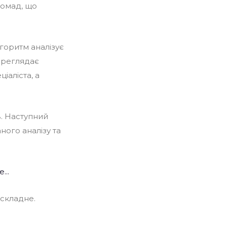
ромад, що
горитм аналізує
переглядає
іаліста, а
в. Наступний
ного аналізу та
...
 складне.