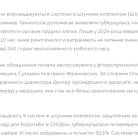
вно впроваджуються системи зі штучним інтелектом (ШІ) 
знімків. Технологія допомагає виявляти туберкульоз, п
 патології органів грудної клітки. Лише у 2024 році завд
І час, який рентгенологи витрачають на читання знімк
над 240 годин зекономленого робочого часу.
є обладнання почали застосовувати у фтизіопульмоно
івщині, Сумщині та в Івано-Франківську. За словами Оль
ерального директора Центру громадського здоров’я, «
еред у медицині, яка стає все більш орієнтованою на с
працюють 9 систем зі штучним інтелектом, закуплених з
нду для боротьби зі СНІДом, туберкульозом та малярією.
 майже 10 тисяч зображень із точністю 92,5%. Системи 