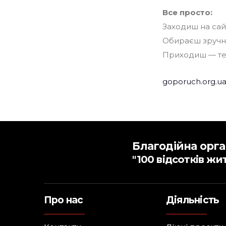
Все просто:
Заходиш на сай
Обираєш зручни
Приходиш — тес
goporuch.org.ua
Благодійна орга
"100 відсотків жи
Про нас
Діяльність