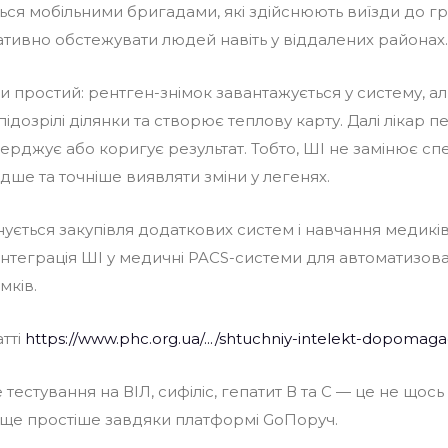
ся мобільними бригадами, які здійснюють виїзди до г
тивно обстежувати людей навіть у віддалених районах.
 простий: рентген-знімок завантажується у систему, ал
підозрілі ділянки та створює теплову карту. Далі лікар 
ерджує або коригує результат. Тобто, ШІ не замінює спец
ше та точніше виявляти зміни у легенях.
нується закупівля додаткових систем і навчання медикі
інтеграція ШІ у медичні PACS-системи для автоматизова
мків.
атті
https://www.phc.org.ua/.../shtuchniy-intelekt-dopomagae
тестування на ВІЛ, сифіліс, гепатит В та С — це не щось
 ще простіше завдяки платформі GoПоруч.