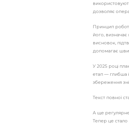
використовують
дозволяє опера
Принцип роботи
його, визначає 
висновок, підтв
допомагає швид
У 2025 році пла
етап — глибша 
збереження зні
Текст повної ст
А ще регулярне 
Тепер це стало