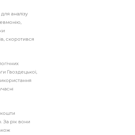
для аналізу
невмонію,
яки
ів, скоротився
логічних
ги Гвоздецької,
використання
учасні
а кошти
 За рік вони
також