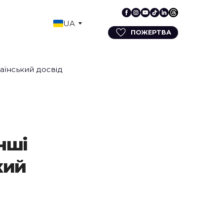
UA
ПОЖЕРТВА
нші
кий