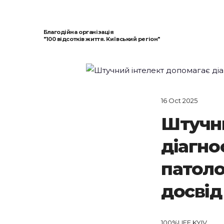
Благодійна організація
"100 відсотків життя. Київський регіон"
16 Oct 2025
Штучни
діагно
патоло
досвід
100%LIFE KYIV