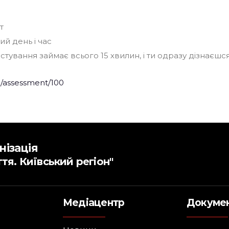
т
й день і час
тування займає всього 15 хвилин, і ти одразу дізнаєшся
/assessment/100
нізація
ття. Київський регіон"
Медіацентр
Докуме