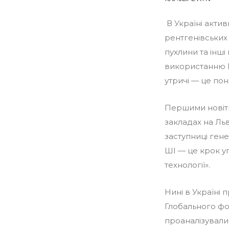
В Україні акти
рентгенівських 
пухлини та інші
використанню Ш
утричі — це по
Першими новітн
закладах на Льв
заступниці ген
ШІ — це крок уп
технології».
Нині в Україні 
Глобального фо
проаналізували