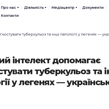
Про нас
Діяльність
Медіацентр
Документи
Контакти
й інтелект допомагає
стувати туберкульоз та і
гії у легенях — українсь