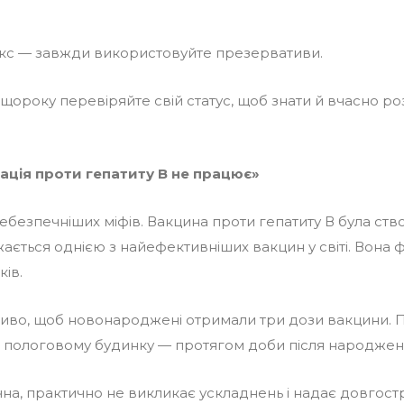
кс — завжди використовуйте презервативи.
 щороку перевіряйте свій статус, щоб знати й вчасно р
ація проти гепатиту В не працює»
ебезпечніших міфів. Вакцина проти гепатиту В була ств
жається однією з найефективніших вакцин у світі. Вона 
ів.
иво, щоб новонароджені отримали три дози вакцини.
 пологовому будинку — протягом доби після народжен
на, практично не викликає ускладнень і надає довгост