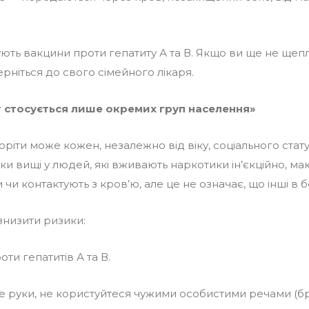
ують вакцини проти гепатиту А та В. Якщо ви ще не щеп
рніться до свого сімейного лікаря.
ит стосується лише окремих груп населення»
ріти може кожен, незалежно від віку, соціального стат
ики вищі у людей, які вживають наркотики ін’єкційно, м
и чи контактують з кров’ю, але це не означає, що інші в б
низити ризики:
оти гепатитів А та В.
те руки, не користуйтеся чужими особистими речами (бр