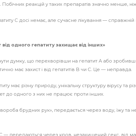
Побічних реакцій у таких препаратів значно менше, ніж
атиту С досі немає, але сучасне лікування — справжній
ет від одного гепатиту захищає від інших»
чути думку, що перехворівши на гепатит А або зробив
чно має захист і від гепатитів B чи С. Це — неправда.
иту має різну природу, унікальну структуру вірусу та рі
тет до одного з них не працює проти інших.
«хвороба брудних рук», передається через воду, їжу та
а C — передаються через кров, незахищений секс, від ма