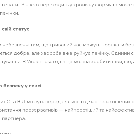
ам гепатит В часто переходить у хронічну форму та може
печінки.
свій статус
ти небезпечні тим, що тривалий час можуть протікати бе
ться добре, але хвороба вже руйнує печінку. Єдиний с
стування. В Україні сьогодні це можна зробити швидко,
 безпеку у сексі
тит С та ВІЛ можуть передаватися під час незахищених 
ористання презервативів — найпростіший та найефекти
і партнера.