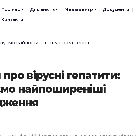
Про нас
Діяльність
Медіацентр
Документи
Контакти
 про вірусні гепатити:
ємо найпоширеніші
дження