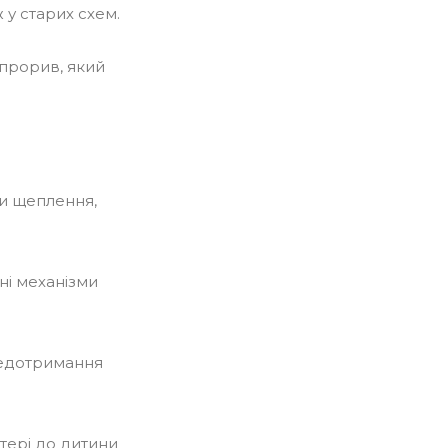
 у старих схем.
 прорив, який
ши щеплення,
зні механізми
 недотримання
тері до дитини