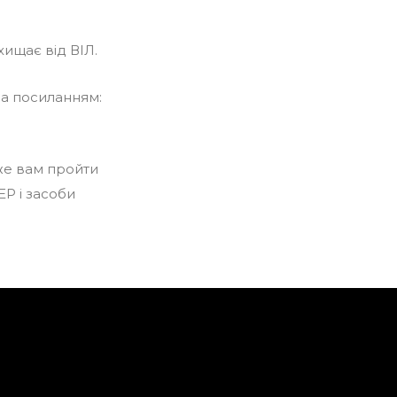
хищає від ВІЛ.
за посиланням:
оже вам пройти
EP і засоби