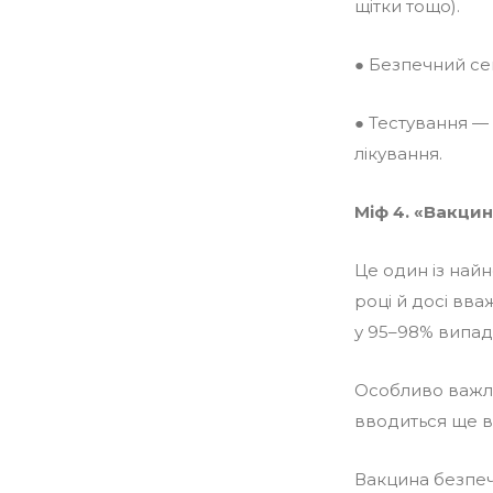
щітки тощо).
● Безпечний се
● Тестування —
лікування.
Міф 4. «Вакцин
Це один із найн
році й досі вва
у 95–98% випадк
Особливо важл
вводиться ще в
Вакцина безпеч