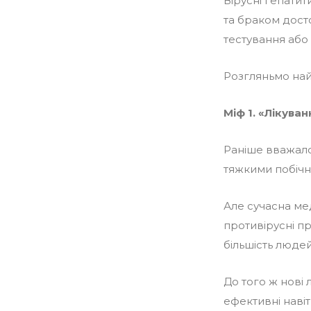
Вірусні гепатит
та браком досто
тестування або 
Розгляньмо най
Міф 1. «Лікува
Раніше вважало
тяжкими побічн
Але сучасна ме
противірусні п
більшість людей
До того ж нові 
ефективні навіт