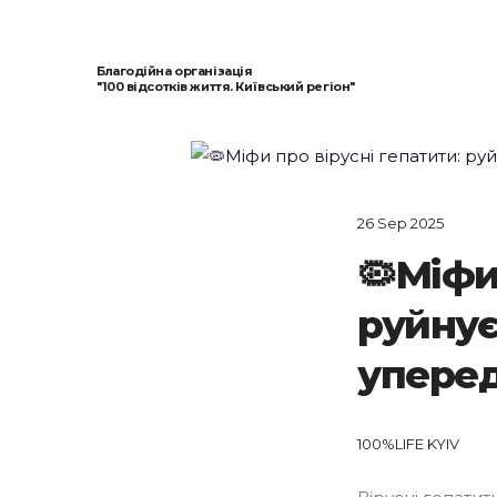
Благодійна організація
"100 відсотків життя. Київський регіон"
26 Sep 2025
🦠Міфи
руйну
упере
100%LIFE KYIV