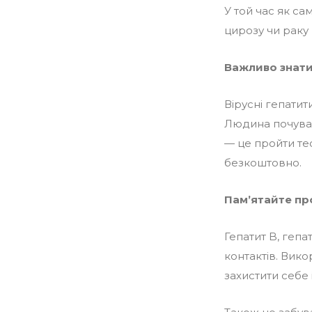
У той час як с
цирозу чи раку 
Важливо знати 
Вірусні гепати
Людина почуває
— це пройти те
безкоштовно.
Пам’ятайте про
Гепатит B, гепа
контактів. Вик
захистити себе 