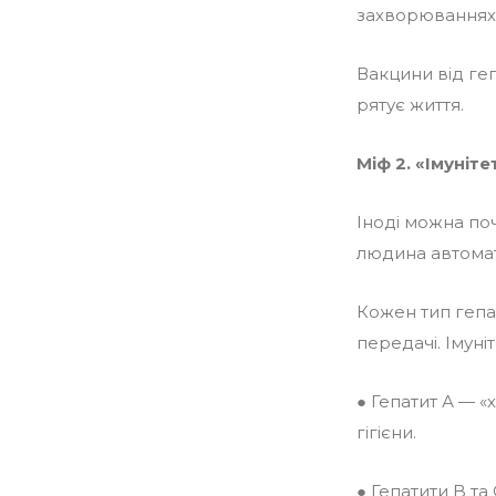
захворюваннях. 
Вакцини від геп
рятує життя.
Міф 2. «Імуніт
Іноді можна по
людина автомати
Кожен тип гепат
передачі. Імуні
● Гепатит А — 
гігієни.
● Гепатити B т