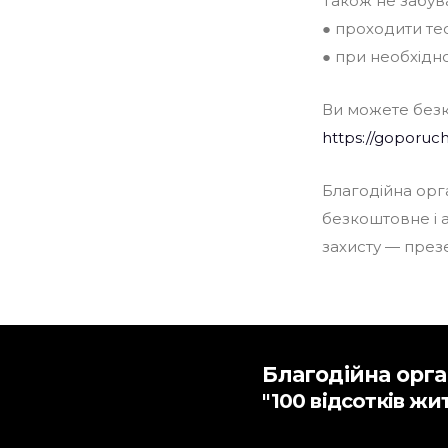
Також не забув
● проходити тес
● при необхідно
Ви можете безк
https://goporuch
Благодійна орга
безкоштовне і а
захисту — през
Благодійна орга
"100 відсотків жи