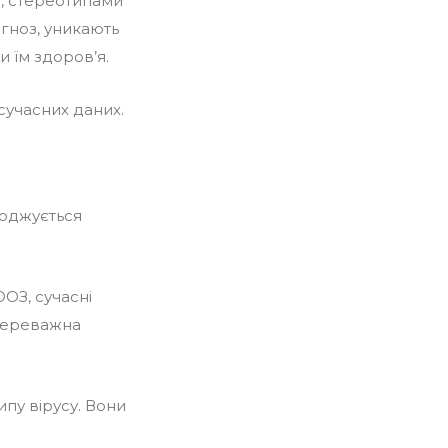
и, стереотипами
агноз, уникають
и їм здоров’я.
сучасних даних.
воджується
ОЗ, сучасні
 переважна
ипу вірусу. Вони