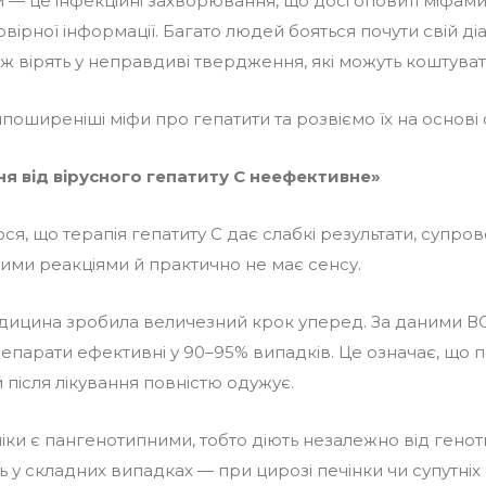
и — це інфекційні захворювання, що досі оповиті міфам
вірної інформації. Багато людей бояться почути свій ді
ж вірять у неправдиві твердження, які можуть коштуват
поширеніші міфи про гепатити та розвіємо їх на основі 
ння від вірусного гепатиту С неефективне»
ся, що терапія гепатиту С дає слабкі результати, супро
ими реакціями й практично не має сенсу.
дицина зробила величезний крок уперед. За даними ВО
репарати ефективні у 90–95% випадків. Це означає, що
 після лікування повністю одужує.
ліки є пангенотипними, тобто діють незалежно від генот
ь у складних випадках — при цирозі печінки чи супутніх