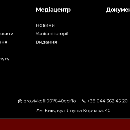
Медіацентр
Докуме
Новини
роєкти
Успішні історії
ння
Видання
лугу
📩 gro.viykefil001%40eciffo
📞 +38 044 362 45 20
📍м. Київ, вул. Януша Корчака, 40