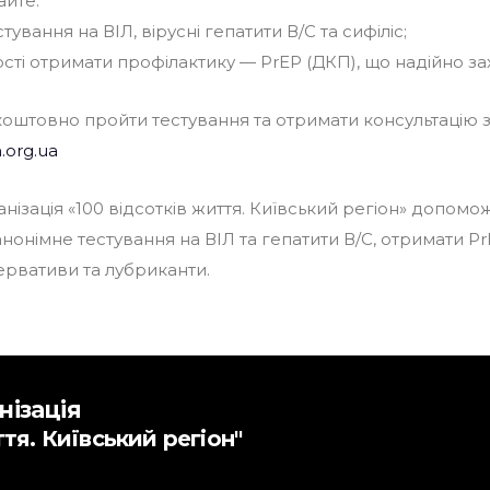
айте:
тування на ВІЛ, вірусні гепатити В/С та сифіліс;
сті отримати профілактику — PrEP (ДКП), що надійно за
оштовно пройти тестування та отримати консультацію 
.org.ua
нізація «100 відсотків життя. Київський регіон» допом
нонімне тестування на ВІЛ та гепатити В/С, отримати Pr
ервативи та лубриканти.
нізація
ття. Київський регіон"