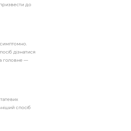
 призвести до
зсимптомно.
посіб дізнатися
 а головне —
статевих
вніший спосіб