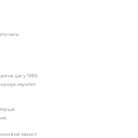
озпочати
орена ще у 1982
формує імунітет
 Перша
ня.
роковий захист.