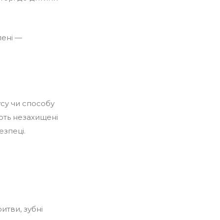
лені —
усу чи способу
ають незахищені
езпеці.
итви, зубні