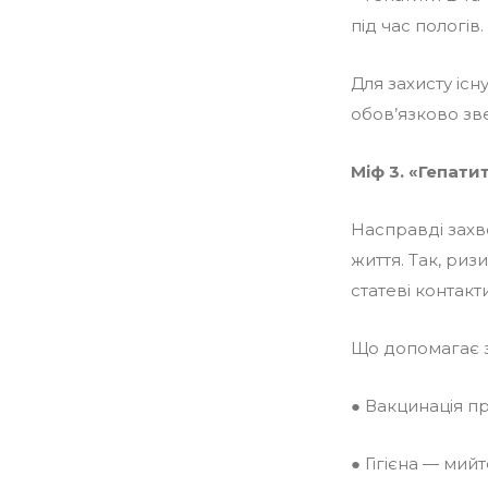
під час пологів.
Для захисту існ
обов’язково зве
Міф 3. «Гепат
Насправді захво
життя. Так, риз
статеві контакт
Що допомагає з
● Вакцинація пр
● Гігієна — мий