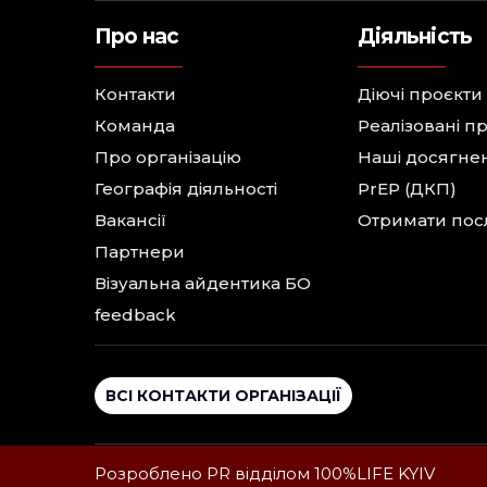
Про нас
Діяльність
Контакти
Діючі проєкти
Команда
Реалізовані п
Про організацію
Наші досягне
Географія діяльності
PrEP (ДКП)
Вакансії
Отримати пос
Партнери
Візуальна айдентика БО
feedback
ВСІ КОНТАКТИ ОРГАНІЗАЦІЇ
Розроблено PR відділом 100%LIFE KYIV