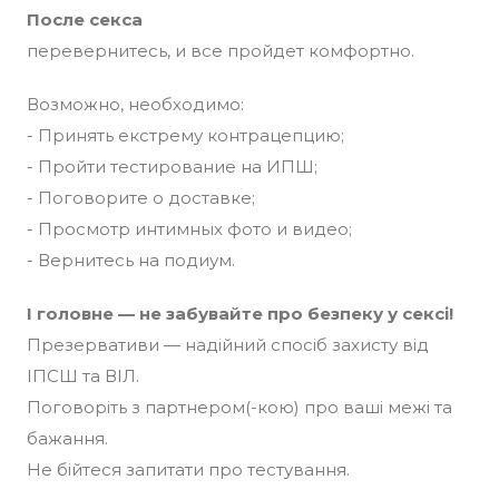
После секса
перевернитесь, и все пройдет комфортно.
Возможно, необходимо:
- Принять екстрему контрацепцию;
- Пройти тестирование на ИПШ;
- Поговорите о доставке;
- Просмотр интимных фото и видео;
- Вернитесь на подиум.
І головне — не забувайте про безпеку у сексі!
Презервативи — надійний спосіб захисту від
ІПСШ та ВІЛ.
Поговоріть з партнером(-кою) про ваші межі та
бажання.
Не бійтеся запитати про тестування.