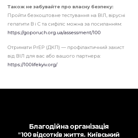
Також не забувайте про власну безпеку:
Пройти безкоштовне тестування на ВІЛ, вірусні
гепатити В і С та сифіліс можна за посиланням:
https://goporuch.org.ua/assessment/100
Отримати PrEP (ДКП) — профілактичний захист
від ВІЛ для вас або вашого партнера:
https://100lifekyiv.org/
Благодійна організація
"100 відсотків життя. Київський