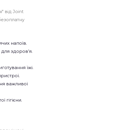
" від Joint
безоплатну
чих напоїв.
 для здоров’я.
готування їжі.
ристрої.
ння важливої
ї гігієни.