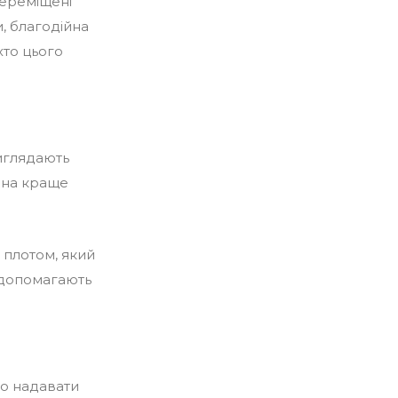
переміщені
, благодійна
хто цього
виглядають
ю на краще
 плотом, який
и допомагають
во надавати