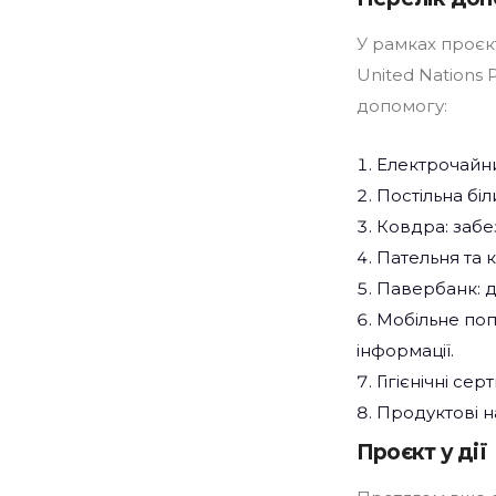
У рамках проєкт
United Nations
допомогу:
Електрочайни
Постільна бі
Ковдра: забе
Пательня та 
Павербанк: д
Мобільне поп
інформації.
Гігієнічні се
Продуктові н
Проєкт у дії