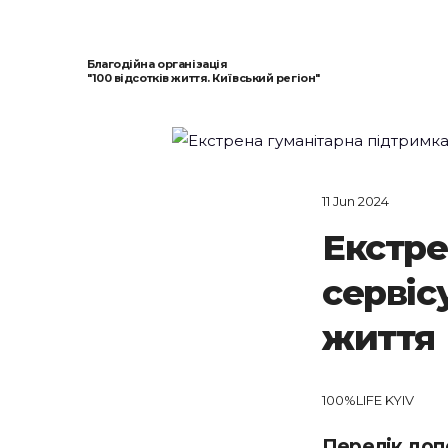
Благодійна організація
"100 відсотків життя. Київський регіон"
11 Jun 2024
Екстре
сервіс
життя
100%LIFE KYIV
Перелік доп