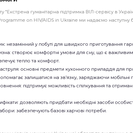
у "Екстрена гуманітарна підтримка ВІЛ-сервісу в Україні
 Programme on HIV/AIDS in Ukraine ми надаємо наступну 
к: незамінний у побуті для швидкого приготування гаря
лизна: створює комфортні умови для сну, що є важливим
зпечує тепло та комфорт.
каструля: основні предмети кухонного приладдя для при
опомагає залишатися на зв’язку, заряджаючи мобільні п
овнення: підтримує можливість спілкування та отрима
ртифікати: дозволяють придбати необхідні засоби особисто
абори: забезпечують базові харчові потреби.