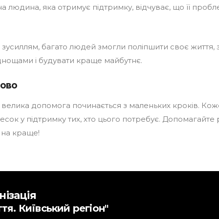
а людина, яка отримує підтримку, відчуває, що її пробл
зусиллям, багато людей змогли поліпшити своє життя, 
днощами і будувати краще майбутнє.
лово
 велика допомога починається з маленьких кроків. Кож
есок у підтримку тих, хто цього потребує. Допомагайте 
 на краще!
нізація
ття. Київський регіон"