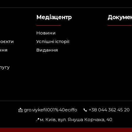
Медіацентр
Докуме
Новини
роєкти
Успішні історії
ння
Видання
лугу
📩 gro.viykefil001%40eciffo
📞 +38 044 362 45 20
📍м. Київ, вул. Януша Корчака, 40