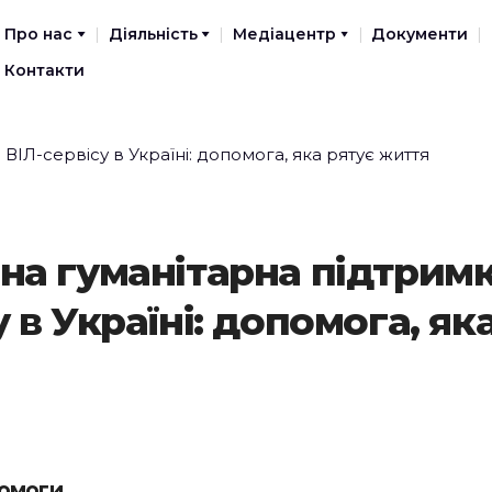
Про нас
Діяльність
Медіацентр
Документи
Контакти
на гуманітарна підтримк
у в Україні: допомога, як
омоги