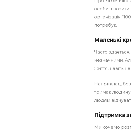
Протягом вже с
особи з позити
організація "10
потребує.
Маленькі кр
Часто здається
незначними. Але
життя, навіть 
Наприклад, безо
тримає людину н
людям відчувати
Підтримка з
Ми хочемо розпо