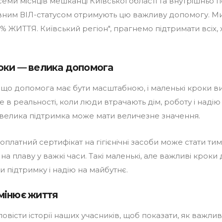
еми місяців мешканці Київської області та внутрішньо 
вним ВІЛ-статусом отримують цю важливу допомогу. Ми
0% ЖИТТЯ. Київський регіон", прагнемо підтримати всіх, 
оки — велика допомога
, що допомога має бути масштабною, і маленькі кроки 
 в реальності, коли люди втрачають дім, роботу і наді
невелика підтримка може мати величезне значення.
платний сертифікат на гігієнічні засоби може стати тим
а плаву у важкі часи. Такі маленькі, але важливі крок
 підтримку і надію на майбутнє.
мінює життя
вісти історії наших учасників, щоб показати, як важли