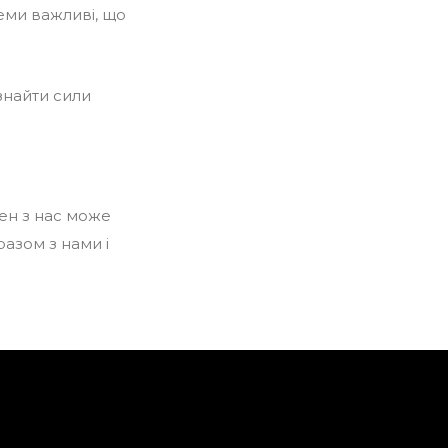
еми важливі, що
знайти сили
ен з нас може
разом з нами і