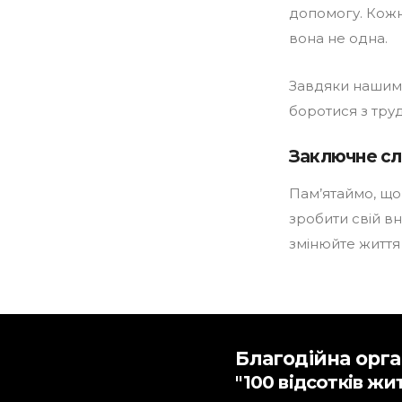
допомогу. Кожн
вона не одна.
Завдяки нашим 
боротися з тру
Заключне с
Пам’ятаймо, що
зробити свій вн
змінюйте життя
Благодійна орга
"100 відсотків жи