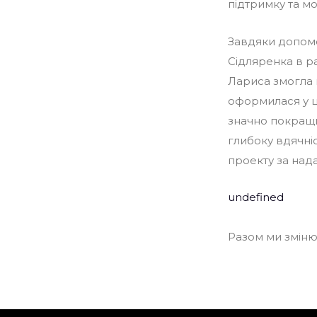
підтримку та м
Завдяки допомо
Сідляренка в р
Лариса змогла 
оформилася у це
значно покращи
глибоку вдячні
проекту за нада
undefined
Разом ми зміню