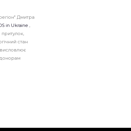
регіон" Дмитра
S in Ukraine
,
 притулок,
огічний стан
а висловлює
м донорам