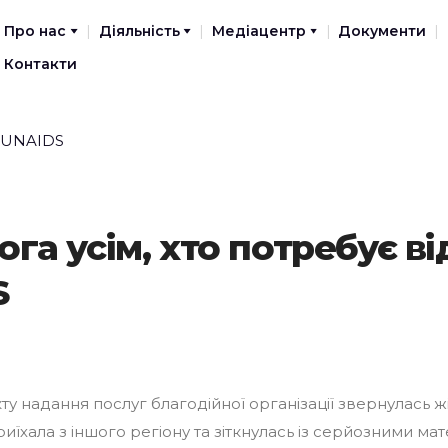
Про нас
Діяльність
Медіацентр
Документи
Контакти
га усім, хто потребує ві
S
у надання послуг благодійної організації звернулась жі
иїхала з іншого регіону та зіткнулась із серйозними ма