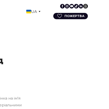
UA
ПОЖЕРТВА
д
нка на ім'я
теріальними