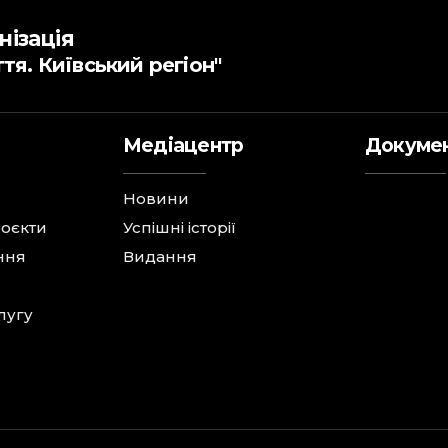
нізація
ття. Київський регіон"
Медіацентр
Докуме
Новини
роєкти
Успішні історії
ння
Видання
лугу