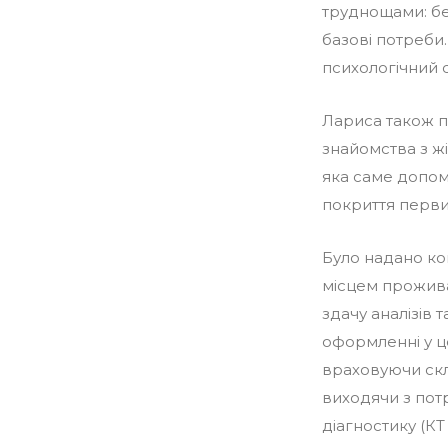
труднощами: без
базові потреби
психологічний с
Лариса також п
знайомства з ж
яка саме допомо
покриття перви
Було надано ко
місцем прожива
здачу аналізів
оформленні у ц
враховуючи скл
виходячи з пот
діагностику (КТ