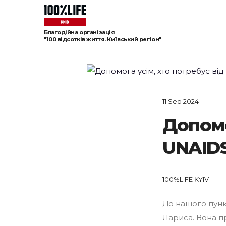
Благодійна організація
"100 відсотків життя. Київський регіон"
11 Sep 2024
Допомо
UNAID
100%LIFE KYIV
До нашого пункт
Лариса. Вона пр