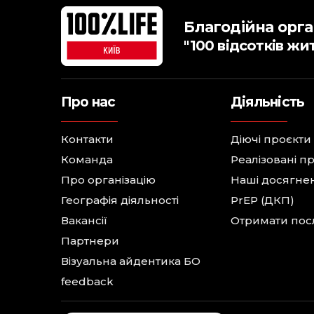
Благодійна орга
"100 відсотків жи
Про нас
Діяльність
Контакти
Діючі проєкти
Команда
Реалізовані п
Про організацію
Наші досягне
Географія діяльності
PrEP (ДКП)
Вакансії
Отримати пос
Партнери
Візуальна айдентика БО
feedback