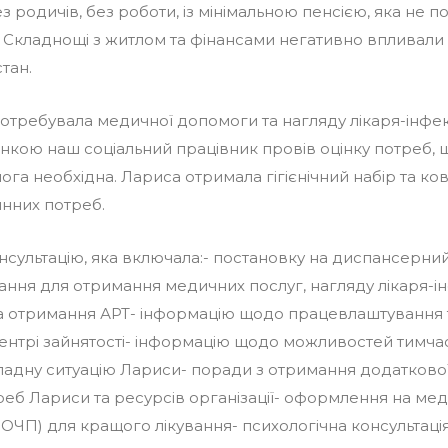
 родичів, без роботи, із мінімальною пенсією, яка не по
. Складнощі з житлом та фінансами негативно впливали н
тан.
отребувала медичної допомоги та нагляду лікаря-інфекц
інкою наш соціальний працівник провів оцінку потреб, 
га необхідна. Лариса отримала гігієнічний набір та ко
нних потреб.
нсультацію, яка включала:- постановку на диспансерний
ння для отримання медичних послуг, нагляду лікаря-ін
 та отримання АРТ- інформацію щодо працевлаштування 
ентрі зайнятості- інформацію щодо можливостей тимча
адну ситуацію Лариси- поради з отримання додатково
реб Лариси та ресурсів організації- оформлення на ме
 ОЧП) для кращого лікування- психологічна консультація