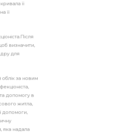
кривала її
а її
іоніста.Після
щоб визначити,
вдру для
 облік за новим
фекціоніста,
та допомогу в
сового житла,
ї допомоги,
дичну
, яка надала