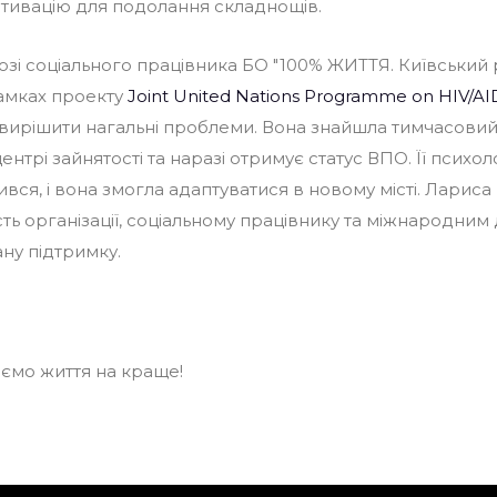
отивацію для подолання складнощів.
зі соціального працівника БО "100% ЖИТТЯ. Київський 
амках проекту
Joint United Nations Programme on HIV/AID
вирішити нагальні проблеми. Вона знайшла тимчасовий
нтрі зайнятості та наразі отримує статус ВПО. Її психол
вся, і вона змогла адаптуватися в новому місті. Ларис
сть організації, соціальному працівнику та міжнародни
ну підтримку.
ємо життя на краще!