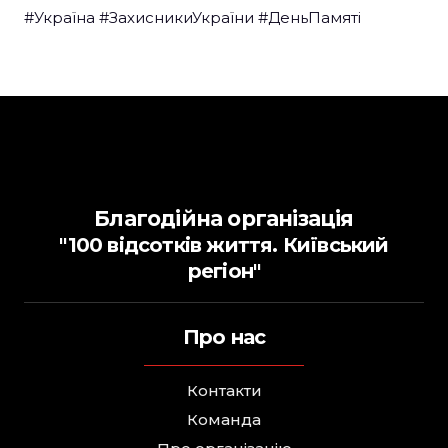
#Україна
#ЗахисникиУкраїни
#ДеньПамяті
Благодійна організація
"100 відсотків життя. Київський
регіон"
Про нас
Контакти
Команда