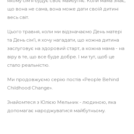
якому сім'я будує своє майбутнє. Коли мама знає,
що вона не сама, вона може дати своїй дитині
весь світ.
Цього травня, коли ми відзначаємо День матері
та День сім’ї, я хочу нагадати, що кожна дитина
заслуговує на здоровий старт, а кожна мама - на
віру в те, що все буде добре. І ми тут, щоб це
стало реальністю.
Ми продовжуємо серію постів «People Behind
Childhood Change».
Знайомтеся з Юлією Мельник - людиною, яка
допомагає народжуватися майбутньому.