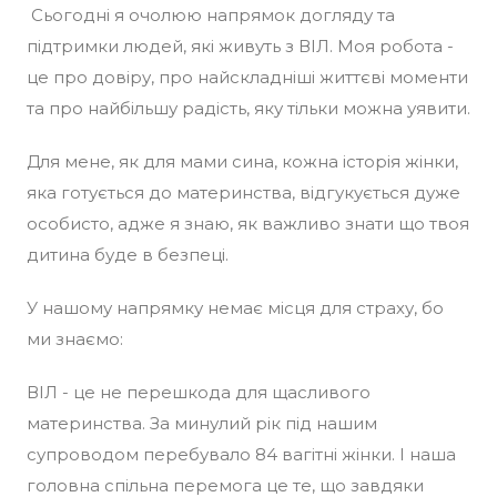
Сьогодні я очолюю напрямок догляду та
підтримки людей, які живуть з ВІЛ. Моя робота -
це про довіру, про найскладніші життєві моменти
та про найбільшу радість, яку тільки можна уявити.
Для мене, як для мами сина, кожна історія жінки,
яка готується до материнства, відгукується дуже
особисто, адже я знаю, як важливо знати що твоя
дитина буде в безпеці.
У нашому напрямку немає місця для страху, бо
ми знаємо:
ВІЛ - це не перешкода для щасливого
материнства. За минулий рік під нашим
супроводом перебувало 84 вагітні жінки. І наша
головна спільна перемога це те, що завдяки