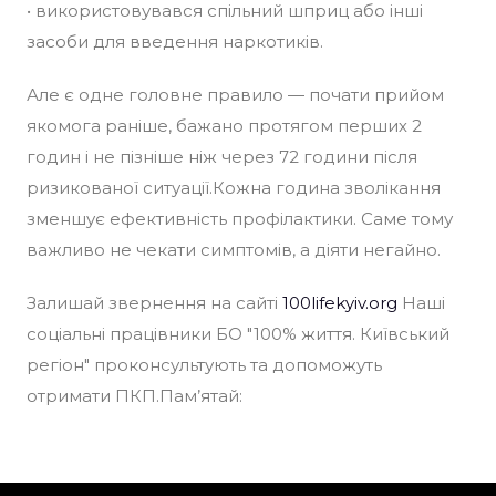
• використовувався спільний шприц або інші
засоби для введення наркотиків.
Але є одне головне правило — почати прийом
якомога раніше, бажано протягом перших 2
годин і не пізніше ніж через 72 години після
ризикованої ситуації.Кожна година зволікання
зменшує ефективність профілактики. Саме тому
важливо не чекати симптомів, а діяти негайно.
Залишай звернення на сайті
100lifekyiv.org
Наші
соціальні працівники БО "100% життя. Київський
регіон" проконсультують та допоможуть
отримати ПКП.Пам’ятай: