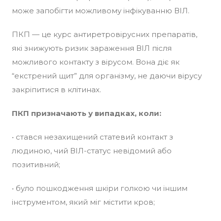
може запобігти можливому інфікуванню ВІЛ.
ПКП — це курс антиретровірусних препаратів,
які знижують ризик зараження ВІЛ після
можливого контакту з вірусом. Вона діє як
“екстрений щит” для організму, не даючи вірусу
закріпитися в клітинах.
ПКП призначають у випадках, коли:
• стався незахищений статевий контакт з
людиною, чий ВІЛ-статус невідомий або
позитивний;
• було пошкодження шкіри голкою чи іншим
інструментом, який міг містити кров;