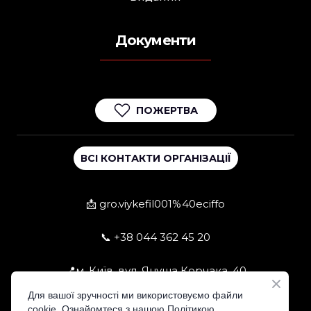
Документи
ПОЖЕРТВА
ВСІ КОНТАКТИ ОРГАНІЗАЦІЇ
📩 gro.viykefil001%40eciffo
📞 +38 044 362 45 20
📍м. Київ, вул. Януша Корчака, 40
Для вашої зручності ми використовуємо файли
cookie. Ознайомтеся з нашою Політикою