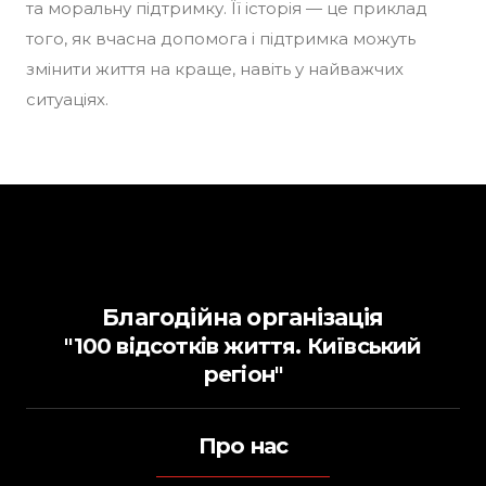
та моральну підтримку. Її історія — це приклад
того, як вчасна допомога і підтримка можуть
змінити життя на краще, навіть у найважчих
ситуаціях.
Благодійна організація
"100 відсотків життя. Київський
регіон"
Про нас